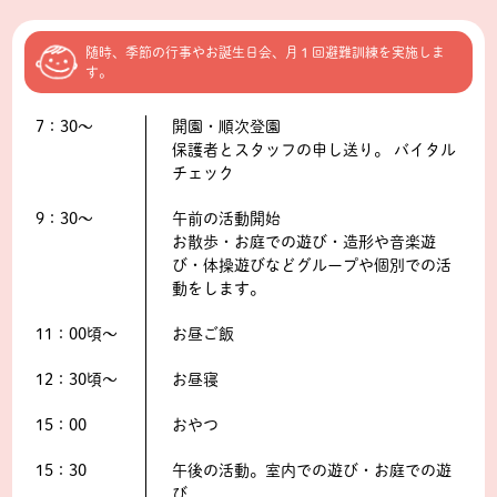
随時、季節の行事やお誕生日会、月１回避難訓練を実施しま
す。
7：30〜
開園・順次登園
保護者とスタッフの申し送り。 バイタル
チェック
9：30〜
午前の活動開始
お散歩・お庭での遊び・造形や音楽遊
び・体操遊びなどグループや個別での活
動をします。
11：00頃〜
お昼ご飯
12：30頃〜
お昼寝
15：00
おやつ
15：30
午後の活動。室内での遊び・お庭での遊
び