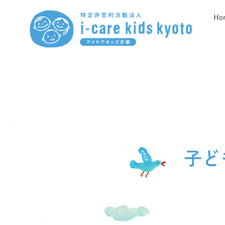
Ho
子ど