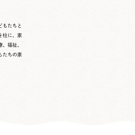
どもたちと
を柱に、家
療、福祉、
もたちの家