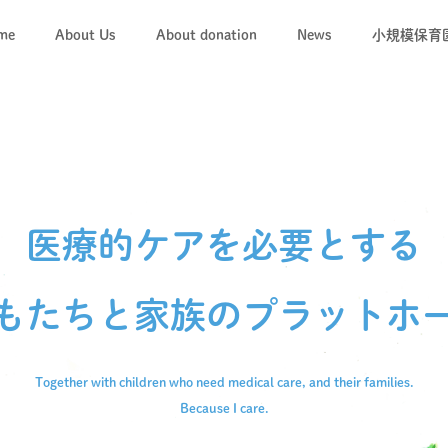
me
About Us
About donation
News
小規模保育
「キコレ
キコレの
医療的ケアを必要とする
もたちと
家族のプラットホ
Together with children who need medical care,
and their families.
Because I care.