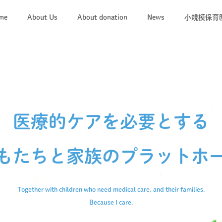
me
About Us
About donation
News
小規模保育
「キコレ
キコレの
医療的ケアを必要とする
もたちと
家族のプラットホ
Together with children who need medical care,
and their families.
Because I care.