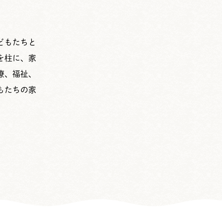
どもたちと
を柱に、家
療、福祉、
もたちの家