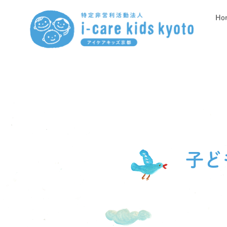
Ho
子ど