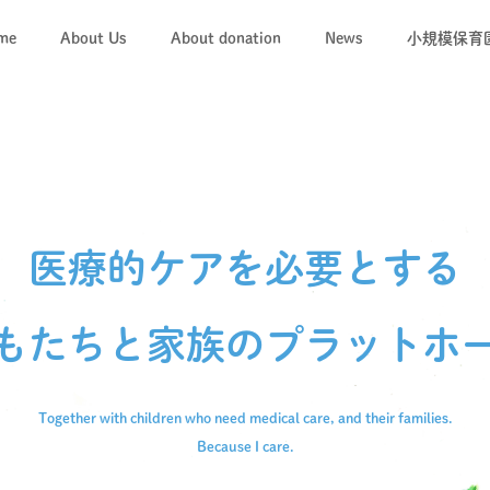
me
About Us
About donation
News
小規模保育
「キコレ
キコレの
医療的ケアを必要とする
もたちと
家族のプラットホ
Together with children who need medical care,
and their families.
Because I care.