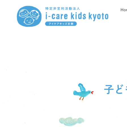
Ho
子ど