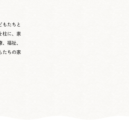
どもたちと
を柱に、家
療、福祉、
もたちの家