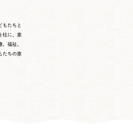
どもたちと
を柱に、家
療、福祉、
もたちの家