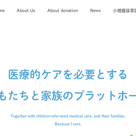
me
About Us
About donation
News
小規模保育
「キコレ
キコレの
医療的ケアを必要とする
もたちと
家族のプラットホ
Together with children who need medical care,
and their families.
Because I care.