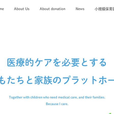
me
About Us
About donation
News
小規模保育
「キコレ
キコレの
医療的ケアを必要とする
もたちと
家族のプラットホ
Together with children who need medical care,
and their families.
Because I care.