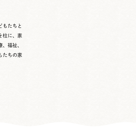
どもたちと
を柱に、家
療、福祉、
もたちの家