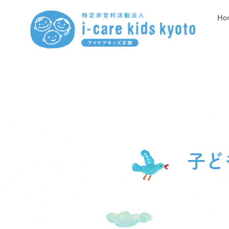
Ho
子ど