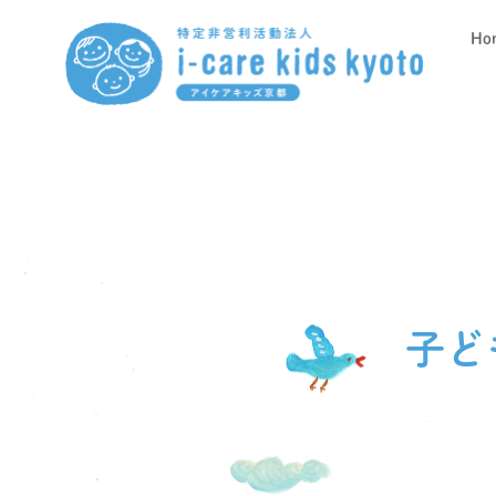
Ho
子ど