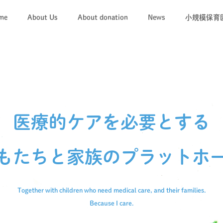
me
About Us
About donation
News
小規模保育
「キコレ
キコレの
医療的ケアを必要とする
もたちと
家族のプラットホ
Together with children who need medical care,
and their families.
Because I care.