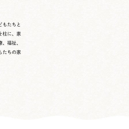
どもたちと
を柱に、家
療、福祉、
もたちの家