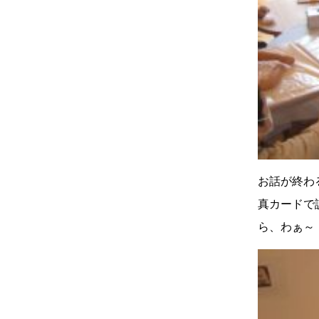
お話が終わ
真カードで
ら、わぁ～