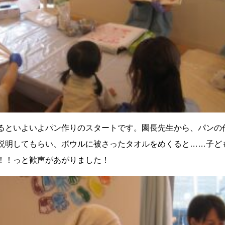
るといよいよパン作りのスタートです。園長先生から、パンの
説明してもらい、ボウルに被さったタオルをめくると……子ど
！！っと歓声があがりました！